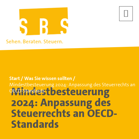
Start
Was Sie wissen sollten
Mindestbesteuerung 2024: Anpassung des Steuerrechts an
Mindestbesteuerung
OECD-Standards
2024: Anpassung des
Steuerrechts an OECD-
Standards