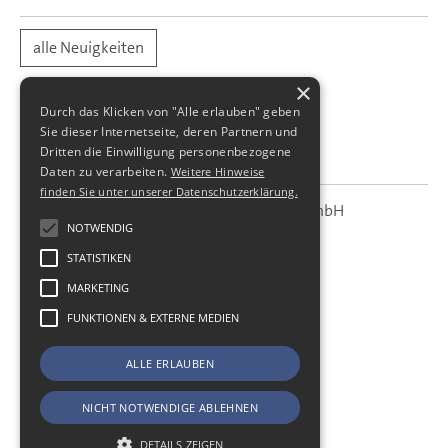
alle Neuigkeiten
×
Durch das Klicken von "Alle erlauben" geben
Sie dieser Internetseite, deren Partnern und
Dritten die Einwilligung personenbezogene
Daten zu verarbeiten.
Weitere Hinweise
finden Sie unter unserer Datenschutzerklärung.
SBS Richter, Trenner & Kollegen GmbH
SBS
Steuerberatungsgesellschaft
NOTWENDIG
STATISTIKEN
Hohe Straße 55
01187
Dresden
MARKETING
Telefon:
+49 (0) 351 - 87 32 60
FUNKTIONEN & EXTERNE MEDIEN
Telefax:
+49 (0) 351 - 87 32 699
E-Mail:
kanzlei@sbsdresden.de
ALLE ERLAUBEN
ESt-Helfer
Start
NICHT NOTWENDIGE ABLEHNEN
Impressum
Datenschutz
DETAILS ZEIGEN