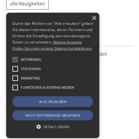
alle Neuigkeiten
×
Durch das Klicken von "Alle erlauben" geben
Sie dieser Internetseite, deren Partnern und
Dritten die Einwilligung personenbezogene
Daten zu verarbeiten.
Weitere Hinweise
finden Sie unter unserer Datenschutzerklärung.
SBS Richter, Trenner & Kollegen GmbH
SBS
Steuerberatungsgesellschaft
NOTWENDIG
STATISTIKEN
Hohe Straße 55
01187
Dresden
MARKETING
Telefon:
+49 (0) 351 - 87 32 60
FUNKTIONEN & EXTERNE MEDIEN
Telefax:
+49 (0) 351 - 87 32 699
E-Mail:
kanzlei@sbsdresden.de
ALLE ERLAUBEN
ESt-Helfer
Start
NICHT NOTWENDIGE ABLEHNEN
Impressum
Datenschutz
DETAILS ZEIGEN
Cookie-Einstellungen