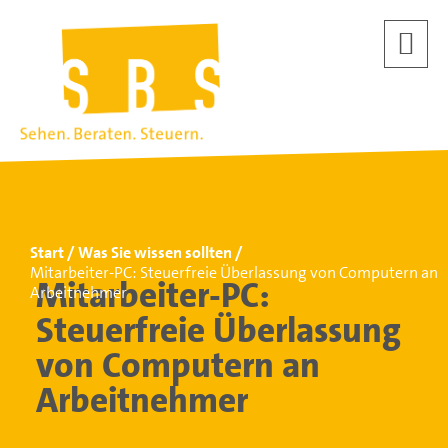
Start
Was Sie wissen sollten
Mitarbeiter-PC: Steuerfreie Überlassung von Computern an
Mitarbeiter-PC:
Arbeitnehmer
Steuerfreie Überlassung
von Computern an
Arbeitnehmer