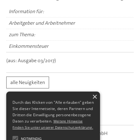
Information für:
Arbeitgeber und Arbeitnehmer
zum Thema:
Einkommensteuer
(aus: Ausgabe 03/2017)
alle Neuigkeiten
×
Durch das Klicken von "Alle erlauben" geben
Sie dieser Internetseite, deren Partnern und
Dritten die Einwilligung personenbezogene
Daten zu verarbeiten.
Weitere Hinweise
finden Sie unter unserer Datenschutzerklärung.
SBS Richter, Trenner & Kollegen GmbH
SBS
Steuerberatungsgesellschaft
NOTWENDIG