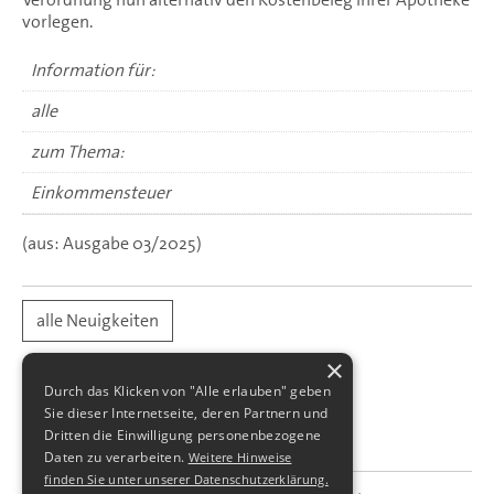
vorlegen.
Information für:
alle
zum Thema:
Einkommensteuer
(aus: Ausgabe 03/2025)
alle Neuigkeiten
×
Durch das Klicken von "Alle erlauben" geben
Sie dieser Internetseite, deren Partnern und
Dritten die Einwilligung personenbezogene
Daten zu verarbeiten.
Weitere Hinweise
finden Sie unter unserer Datenschutzerklärung.