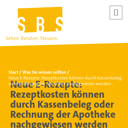
Start
Was Sie wissen sollten
Neue E-Rezepte: Rezeptkosten können durch Kassenbeleg
Neue E-Rezepte:
oder Rechnung der Apotheke nachgewiesen werden
Rezeptkosten können
durch Kassenbeleg oder
Rechnung der Apotheke
nachgewiesen werden