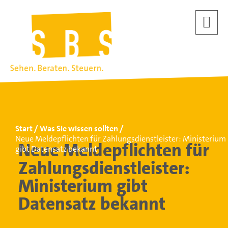
Start
Was Sie wissen sollten
Neue Meldepflichten für Zahlungsdienstleister: Ministerium
Neue Meldepflichten für
gibt Datensatz bekannt
Zahlungsdienstleister:
Ministerium gibt
Datensatz bekannt