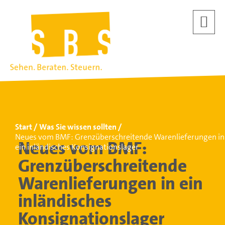
Start
Was Sie wissen sollten
Neues vom BMF: Grenzüberschreitende Warenlieferungen in
Neues vom BMF:
ein inländisches Konsignationslager
Grenzüberschreitende
Warenlieferungen in ein
inländisches
Konsignationslager