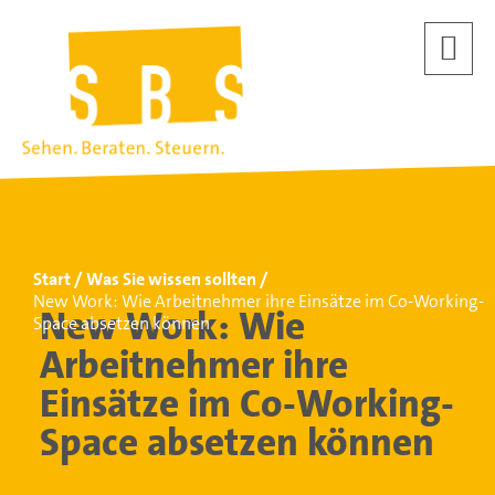
Start
Was Sie wissen sollten
New Work: Wie Arbeitnehmer ihre Einsätze im Co-Working-
New Work: Wie
Space absetzen können
Arbeitnehmer ihre
Einsätze im Co-Working-
Space absetzen können