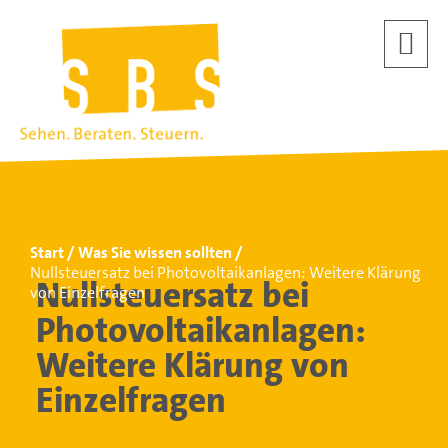
Start
Was Sie wissen sollten
Nullsteuersatz bei Photovoltaikanlagen: Weitere Klärung
Nullsteuersatz bei
von Einzelfragen
Photovoltaikanlagen:
Weitere Klärung von
Einzelfragen