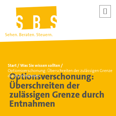
Start
Was Sie wissen sollten
Optionsverschonung: Überschreiten der zulässigen Grenze
Optionsverschonung:
durch Entnahmen
Überschreiten der
zulässigen Grenze durch
Entnahmen