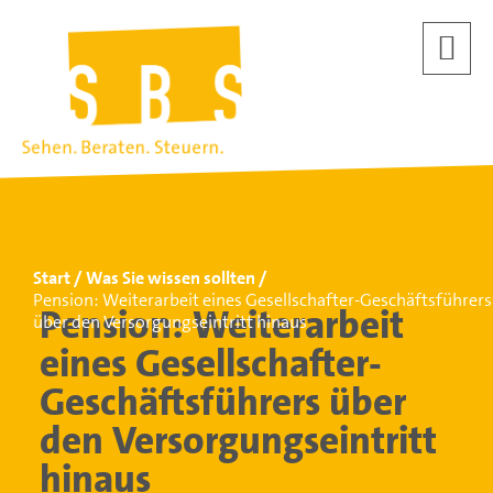
Start
Was Sie wissen sollten
Pension: Weiterarbeit eines Gesellschafter-Geschäftsführers
Pension: Weiterarbeit
über den Versorgungseintritt hinaus
eines Gesellschafter-
Geschäftsführers über
den Versorgungseintritt
hinaus