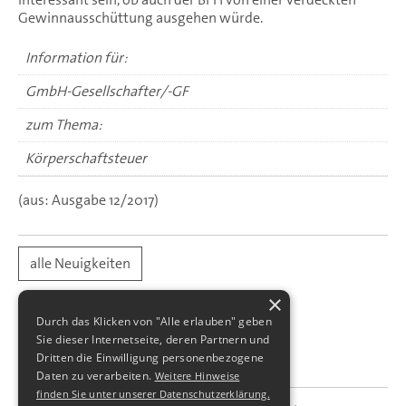
Gewinnausschüttung ausgehen würde.
Information für:
GmbH-Gesellschafter/-GF
zum Thema:
Körperschaftsteuer
(aus: Ausgabe 12/2017)
alle Neuigkeiten
×
Durch das Klicken von "Alle erlauben" geben
Sie dieser Internetseite, deren Partnern und
Dritten die Einwilligung personenbezogene
Daten zu verarbeiten.
Weitere Hinweise
finden Sie unter unserer Datenschutzerklärung.