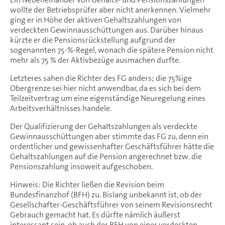
wollte der Betriebsprüfer aber nicht anerkennen. Vielmehr
ging er in Höhe der aktiven Gehaltszahlungen von
verdeckten Gewinnausschüttungen aus. Darüber hinaus
kürzte er die Pensionsrückstellung aufgrund der
sogenannten 75-%-Regel, wonach die spätere Pension nicht
mehr als 75 % der Aktivbezüge ausmachen durfte.
Letzteres sahen die Richter des FG anders; die 75%ige
Obergrenze sei hier nicht anwendbar, da es sich bei dem
Teilzeitvertrag um eine eigenständige Neuregelung eines
Arbeitsverhältnisses handele.
Der Qualifizierung der Gehaltszahlungen als verdeckte
Gewinnausschüttungen aber stimmte das FG zu, denn ein
ordentlicher und gewissenhafter Geschäftsführer hätte die
Gehaltszahlungen auf die Pension angerechnet bzw. die
Pensionszahlung insoweit aufgeschoben.
Hinweis: Die Richter ließen die Revision beim
Bundesfinanzhof (BFH) zu. Bislang unbekannt ist, ob der
Gesellschafter-Geschäftsführer von seinem Revisionsrecht
Gebrauch gemacht hat. Es dürfte nämlich äußerst
interessant sein, ob auch der BFH von einer verdeckten