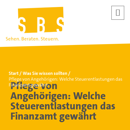
Start
Was Sie wissen sollten
Pflege von Angehörigen: Welche Steuerentlastungen das
Pflege von
Finanzamt gewährt
Angehörigen: Welche
Steuerentlastungen das
Finanzamt gewährt