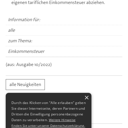
eigenen tariflichen Einkommensteuer abziehen.
Information für:
alle
zum Thema:
Einkommensteuer
(aus: Ausgabe 10/2022)
alle Neuigkeiten
×
Durch das Klicken von "Alle erlauben" geben
Sie dieser Internetseite, deren Partnern und
Dritten die Einwilligung personenbezogene
Daten zu verarbeiten.
Weitere Hinweise
finden Sie unter unserer Datenschutzerklärung.