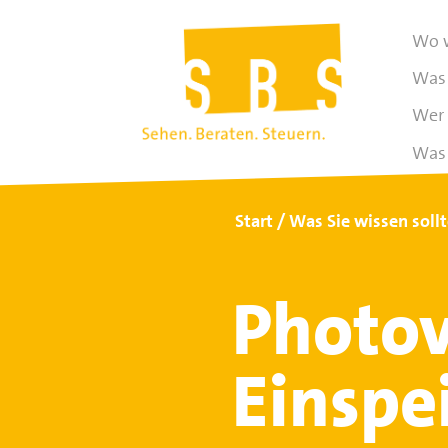
Wo w
Was 
Wer 
Was 
Start
Was Sie wissen soll
Photov
Einspe