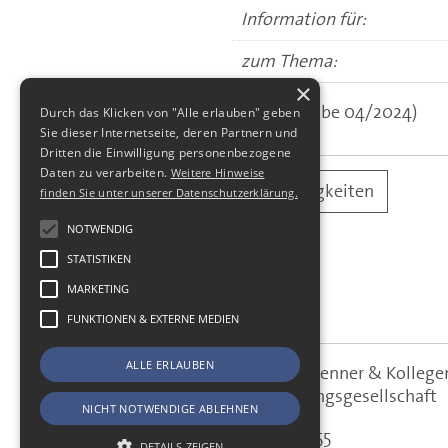
Information für:
zum Thema:
×
(aus: Ausgabe 04/2024)
Durch das Klicken von "Alle erlauben" geben
Sie dieser Internetseite, deren Partnern und
Dritten die Einwilligung personenbezogene
Daten zu verarbeiten.
Weitere Hinweise
alle Neuigkeiten
finden Sie unter unserer Datenschutzerklärung.
NOTWENDIG
STATISTIKEN
MARKETING
FUNKTIONEN & EXTERNE MEDIEN
ALLE ERLAUBEN
SBS Richter, Trenner & Kolle
SBS
Steuerberatungsgesellschaft
NICHT NOTWENDIGE ABLEHNEN
Hohe Straße 55
DETAILS ZEIGEN