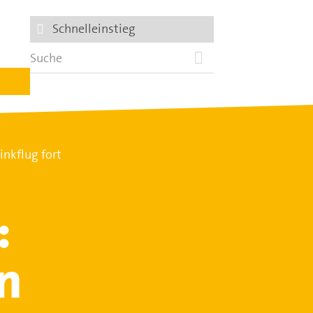
Schnelleinstieg
nkflug fort
:
n