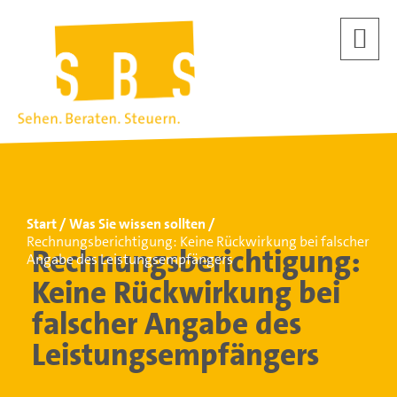
Start
Was Sie wissen sollten
Rechnungsberichtigung: Keine Rückwirkung bei falscher
Rechnungsberichtigung:
Angabe des Leistungsempfängers
Keine Rückwirkung bei
falscher Angabe des
Leistungsempfängers