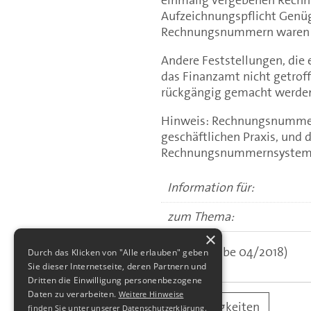
Aufzeichnungspflicht Genüg
Rechnungsnummern waren 
Andere Feststellungen, die
das Finanzamt nicht getrof
rückgängig gemacht werde
Hinweis: Rechnungsnummern 
geschäftlichen Praxis, und 
Rechnungsnummernsystems a
Information für:
zum Thema:
×
(aus: Ausgabe 04/2018)
Durch das Klicken von "Alle erlauben" geben
Sie dieser Internetseite, deren Partnern und
Dritten die Einwilligung personenbezogene
Daten zu verarbeiten.
Weitere Hinweise
alle Neuigkeiten
finden Sie unter unserer Datenschutzerklärung.