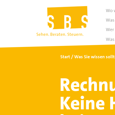
Wo w
Was 
Wer 
Was 
Start
Was Sie wissen soll
Rechn
Keine 