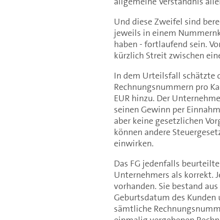
allgemeine Verständnis alle
Und diese Zweifel sind be
jeweils in einem Nummernk
haben - fortlaufend sein. V
kürzlich Streit zwischen 
In dem Urteilsfall schätzte
Rechnungsnummern pro Kale
EUR hinzu. Der Unternehmer,
seinen Gewinn per Einnahme
aber keine gesetzlichen Vo
können andere Steuergesetz
einwirken.
Das FG jedenfalls beurtei
Unternehmers als korrekt.
vorhanden. Sie bestand au
Geburtsdatum des Kunden 
sämtliche Rechnungsnummer
einmalig vergebenen Rech