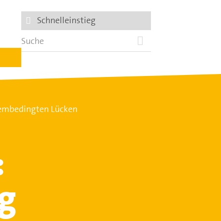
Schnelleinstieg
embedingten Lücken
:
g