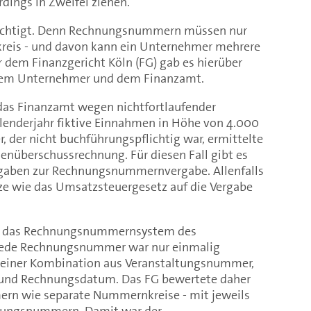
rdings in Zweifel ziehen.
rechtigt. Denn Rechnungsnummern müssen nur
reis - und davon kann ein Unternehmer mehrere
or dem Finanzgericht Köln (FG) gab es hierüber
einem Unternehmer und dem Finanzamt.
 das Finanzamt wegen nichtfortlaufender
nderjahr fiktive Einnahmen in Höhe von 4.000
 der nicht buchführungspflichtig war, ermittelte
nüberschussrechnung. Für diesen Fall gibt es
rgaben zur Rechnungsnummernvergabe. Allenfalls
e wie das Umsatzsteuergesetz auf die Vergabe
lte das Rechnungsnummernsystem des
 Jede Rechnungsnummer war nur einmalig
s einer Kombination aus Veranstaltungsnummer,
und Rechnungsdatum. Das FG bewertete daher
n wie separate Nummernkreise - mit jeweils
nungsnummern. Damit war der