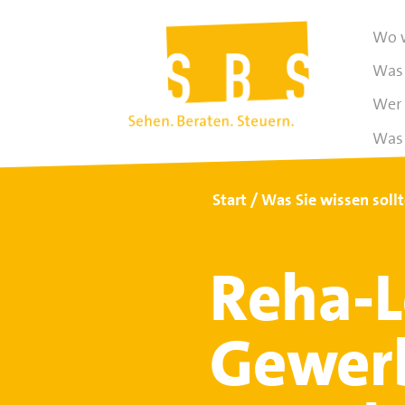
Wo w
Was 
Wer 
Was 
Start
Was Sie wissen soll
Reha-L
Gewerb