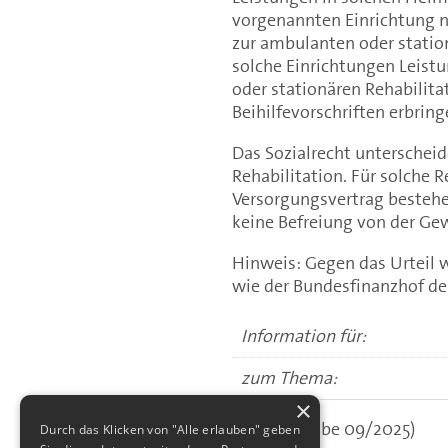
vorgenannten Einrichtung ni
zur ambulanten oder station
solche Einrichtungen Leis
oder stationären Rehabilitat
Beihilfevorschriften erbrin
Das Sozialrecht unterschei
Rehabilitation. Für solche 
Versorgungsvertrag bestehen
keine Befreiung von der Ge
Hinweis: Gegen das Urteil w
wie der Bundesfinanzhof den
Information für:
zum Thema:
×
(aus: Ausgabe 09/2025)
Durch das Klicken von "Alle erlauben" geben