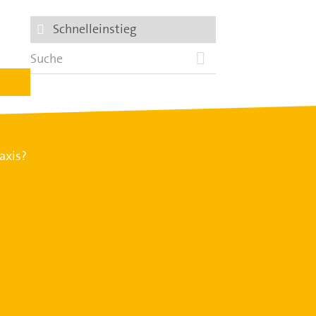
Schnelleinstieg
axis?