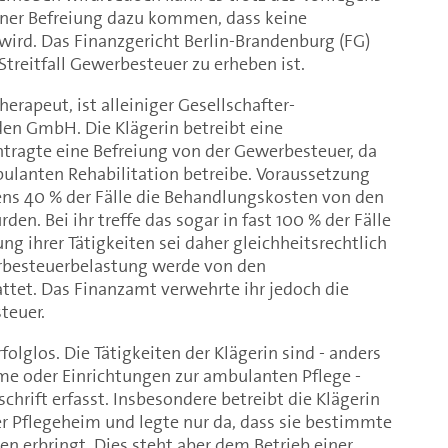
ner Befreiung dazu kommen, dass keine
wird. Das Finanzgericht Berlin-Brandenburg (FG)
treitfall Gewerbesteuer zu erheben ist.
herapeut, ist alleiniger Gesellschafter-
den GmbH. Die Klägerin betreibt eine
ntragte eine Befreiung von der Gewerbesteuer, da
bulanten Rehabilitation betreibe. Voraussetzung
tens 40 % der Fälle die Behandlungskosten von den
n. Bei ihr treffe das sogar in fast 100 % der Fälle
ng ihrer Tätigkeiten sei daher gleichheitsrechtlich
rbesteuerbelastung werde von den
attet. Das Finanzamt verwehrte ihr jedoch die
teuer.
olglos. Die Tätigkeiten der Klägerin sind - anders
ime oder Einrichtungen zur ambulanten Pflege -
chrift erfasst. Insbesondere betreibt die Klägerin
r Pflegeheim und legte nur da, dass sie bestimmte
n erbringt. Dies steht aber dem Betrieb einer