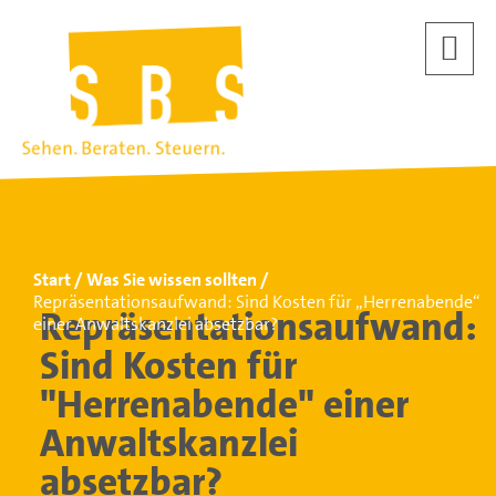
Start
Was Sie wissen sollten
Repräsentationsaufwand: Sind Kosten für „Herrenabende“
Repräsentationsaufwand:
einer Anwaltskanzlei absetzbar?
Sind Kosten für
"Herrenabende" einer
Anwaltskanzlei
absetzbar?