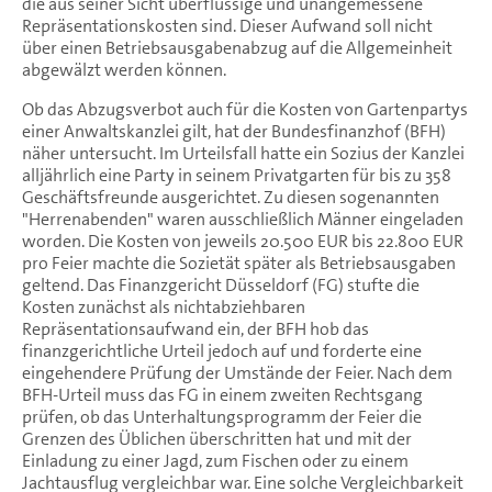
die aus seiner Sicht überflüssige und unangemessene
Repräsentationskosten sind. Dieser Aufwand soll nicht
über einen Betriebsausgabenabzug auf die Allgemeinheit
abgewälzt werden können.
Ob das Abzugsverbot auch für die Kosten von Gartenpartys
einer Anwaltskanzlei gilt, hat der Bundesfinanzhof (BFH)
näher untersucht. Im Urteilsfall hatte ein Sozius der Kanzlei
alljährlich eine Party in seinem Privatgarten für bis zu 358
Geschäftsfreunde ausgerichtet. Zu diesen sogenannten
"Herrenabenden" waren ausschließlich Männer eingeladen
worden. Die Kosten von jeweils 20.500 EUR bis 22.800 EUR
pro Feier machte die Sozietät später als Betriebsausgaben
geltend. Das Finanzgericht Düsseldorf (FG) stufte die
Kosten zunächst als nichtabziehbaren
Repräsentationsaufwand ein, der BFH hob das
finanzgerichtliche Urteil jedoch auf und forderte eine
eingehendere Prüfung der Umstände der Feier. Nach dem
BFH-Urteil muss das FG in einem zweiten Rechtsgang
prüfen, ob das Unterhaltungsprogramm der Feier die
Grenzen des Üblichen überschritten hat und mit der
Einladung zu einer Jagd, zum Fischen oder zu einem
Jachtausflug vergleichbar war. Eine solche Vergleichbarkeit