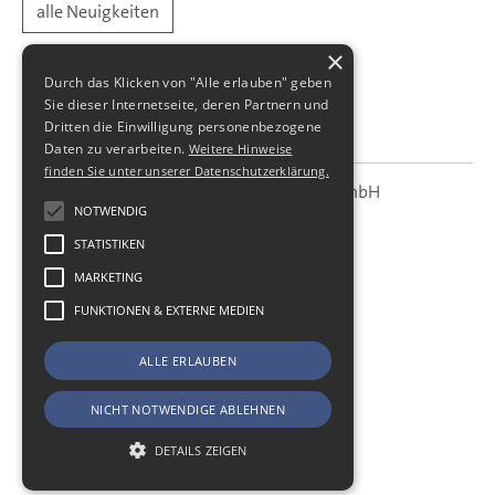
alle Neuigkeiten
×
Durch das Klicken von "Alle erlauben" geben
Sie dieser Internetseite, deren Partnern und
Dritten die Einwilligung personenbezogene
Daten zu verarbeiten.
Weitere Hinweise
finden Sie unter unserer Datenschutzerklärung.
SBS Richter, Trenner & Kollegen GmbH
SBS
Steuerberatungsgesellschaft
NOTWENDIG
STATISTIKEN
Hohe Straße 55
01187
Dresden
MARKETING
Telefon:
+49 (0) 351 - 87 32 60
FUNKTIONEN & EXTERNE MEDIEN
Telefax:
+49 (0) 351 - 87 32 699
E-Mail:
kanzlei@sbsdresden.de
ALLE ERLAUBEN
ESt-Helfer
Start
NICHT NOTWENDIGE ABLEHNEN
Impressum
Datenschutz
DETAILS ZEIGEN
Cookie-Einstellungen