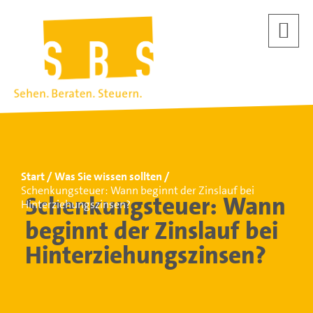
Start
Was Sie wissen sollten
Schenkungsteuer: Wann beginnt der Zinslauf bei
Schenkungsteuer: Wann
Hinterziehungszinsen?
beginnt der Zinslauf bei
Hinterziehungszinsen?