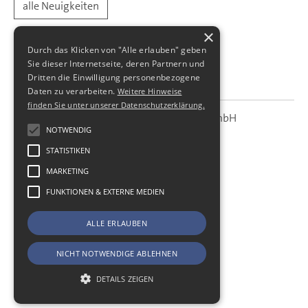
alle Neuigkeiten
×
Durch das Klicken von "Alle erlauben" geben
Sie dieser Internetseite, deren Partnern und
Dritten die Einwilligung personenbezogene
Daten zu verarbeiten.
Weitere Hinweise
finden Sie unter unserer Datenschutzerklärung.
SBS Richter, Trenner & Kollegen GmbH
SBS
Steuerberatungsgesellschaft
NOTWENDIG
STATISTIKEN
Hohe Straße 55
01187
Dresden
MARKETING
Telefon:
+49 (0) 351 - 87 32 60
FUNKTIONEN & EXTERNE MEDIEN
Telefax:
+49 (0) 351 - 87 32 699
E-Mail:
kanzlei@sbsdresden.de
ALLE ERLAUBEN
ESt-Helfer
Start
NICHT NOTWENDIGE ABLEHNEN
Impressum
Datenschutz
DETAILS ZEIGEN
Cookie-Einstellungen