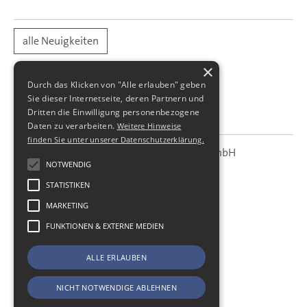
alle Neuigkeiten
×
Durch das Klicken von "Alle erlauben" geben
Sie dieser Internetseite, deren Partnern und
Dritten die Einwilligung personenbezogene
Daten zu verarbeiten.
Weitere Hinweise
finden Sie unter unserer Datenschutzerklärung.
SBS Richter, Trenner & Kollegen GmbH
SBS
Steuerberatungsgesellschaft
NOTWENDIG
STATISTIKEN
Hohe Straße 55
01187
Dresden
MARKETING
Telefon:
+49 (0) 351 - 87 32 60
FUNKTIONEN & EXTERNE MEDIEN
Telefax:
+49 (0) 351 - 87 32 699
E-Mail:
kanzlei@sbsdresden.de
ALLE ERLAUBEN
ESt-Helfer
Start
NICHT NOTWENDIGE ABLEHNEN
Impressum