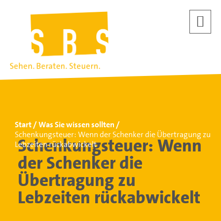
Start
Was Sie wissen sollten
Schenkungsteuer: Wenn der Schenker die Übertragung zu
Schenkungsteuer: Wenn
Lebzeiten rückabwickelt
der Schenker die
Übertragung zu
Lebzeiten rückabwickelt