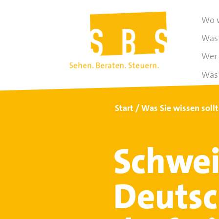
Wo w
Was 
Wer 
Was 
Start
Was Sie wissen soll
Schwei
Deutsc