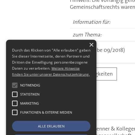
Gemeinschaftsrechts waren 
Information für:
zum Thema:
×
(aus: Ausgabe 09/2018)
Durch das Klicken von "Alle erlauben" geben
Sie dieser Internetseite, deren Partnern und
Dritten die Einwilligung personenbezogene
Daten zu verarbeiten.
Weitere Hinweise
alle Neuigkeiten
finden Sie unter unserer Datenschutzerklärung.
NOTWENDIG
STATISTIKEN
MARKETING
FUNKTIONEN & EXTERNE MEDIEN
ALLE ERLAUBEN
SBS Richter, Trenner & Kolle
SBS