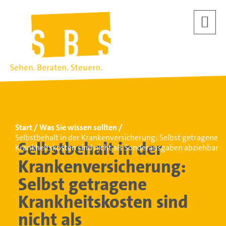
Start
Was Sie wissen sollten
Selbstbehalt in der Krankenversicherung: Selbst getragene
Selbstbehalt in der
Krankheitskosten sind nicht als Sonderausgaben abziehbar
Krankenversicherung:
Selbst getragene
Krankheitskosten sind
nicht als