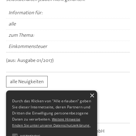
Information für:
alle
zum Thema:
Einkommensteuer
(aus: Ausgabe 01/2017)
alle Neuigkeiten
×
Durch das Klicken von "Alle erlauben" geben
Sie dieser Internetseite, deren Partnern und
Dritten die Einwilligung personenbezogene
Daten zu verarbeiten.
Weitere Hinweise
finden Sie unter unserer Datenschutzerklärung.
SBS Richter, Trenner & Kollegen GmbH
SBS