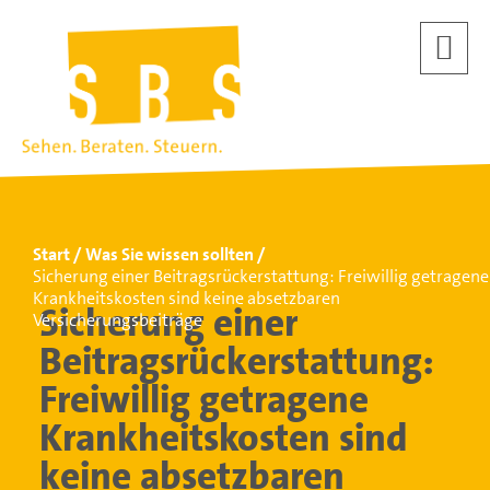
Start
Was Sie wissen sollten
Sicherung einer Beitragsrückerstattung: Freiwillig getragene
Krankheitskosten sind keine absetzbaren
Sicherung einer
Versicherungsbeiträge
Beitragsrückerstattung:
Freiwillig getragene
Krankheitskosten sind
keine absetzbaren