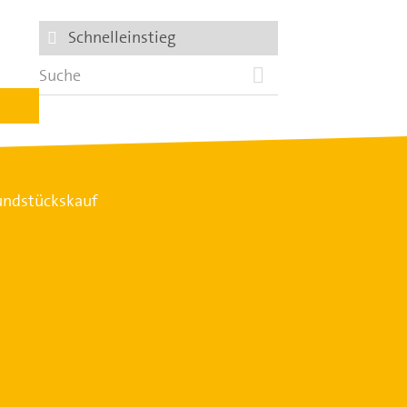
Schnelleinstieg
rundstückskauf