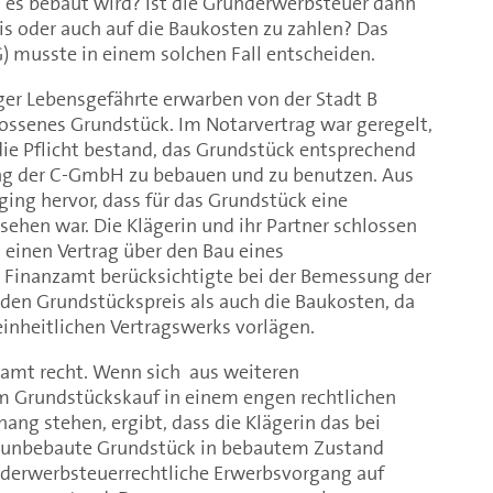
 es bebaut wird? Ist die Grunderwerbsteuer dann
is oder auch auf die Baukosten zu zahlen? Das
) musste in einem solchen Fall entscheiden.
ger Lebensgefährte erwarben von der Stadt B
hlossenes Grundstück. Im Notarvertrag war geregelt,
ie Pflicht bestand, das Grundstück entsprechend
ng der C-GmbH zu bebauen und zu benutzen. Aus
ing hervor, dass für das Grundstück eine
hen war. Die Klägerin und ihr Partner schlossen
 einen Vertrag über den Bau eines
 Finanzamt berücksichtigte bei der Bemessung der
en Grundstückspreis als auch die Baukosten, da
inheitlichen Vertragswerks vorlägen.
amt recht. Wenn sich aus weiteren
m Grundstückskauf in einem engen rechtlichen
ng stehen, ergibt, dass die Klägerin das bei
s unbebaute Grundstück in bebautem Zustand
underwerbsteuerrechtliche Erwerbsvorgang auf