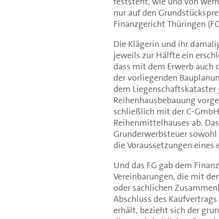
feststeht, wie und von wem
nur auf den Grundstückspre
Finanzgericht Thüringen (FG
Die Klägerin und ihr damali
jeweils zur Hälfte ein ersc
dass mit dem Erwerb auch d
der vorliegenden Bauplanu
dem Liegenschaftskataster g
Reihenhausbebauung vorgese
schließlich mit der C-GmbH
Reihenmittelhauses ab. Das
Grunderwerbsteuer sowohl d
die Voraussetzungen eines e
Und das FG gab dem Finanz
Vereinbarungen, die mit de
oder sachlichen Zusammenha
Abschluss des Kaufvertrag
erhält, bezieht sich der gr