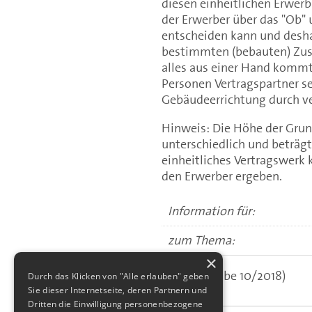
diesen einheitlichen Erwe
der Erwerber über das "Ob"
entscheiden kann und deshal
bestimmten (bebauten) Zusta
alles aus einer Hand kommt
Personen Vertragspartner s
Gebäudeerrichtung durch ve
Hinweis: Die Höhe der Grun
unterschiedlich und beträgt
einheitliches Vertragswerk
den Erwerber ergeben.
Information für:
zum Thema:
×
(aus: Ausgabe 10/2018)
Durch das Klicken von "Alle erlauben" geben
Sie dieser Internetseite, deren Partnern und
Dritten die Einwilligung personenbezogene