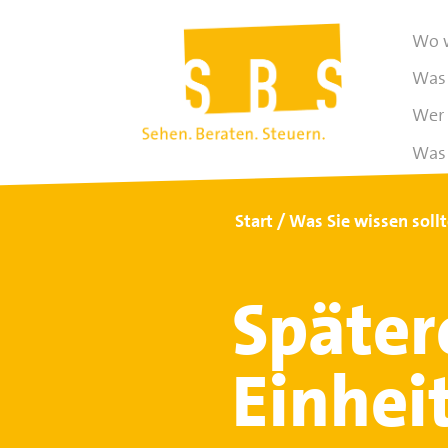
Wo w
Was 
Wer 
Was 
Start
Was Sie wissen soll
Später
Einheit