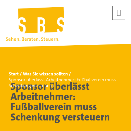
Start
Was Sie wissen sollten
Sponsor überlässt Arbeitnehmer: Fußballverein muss
Sponsor überlässt
Schenkung versteuern
Arbeitnehmer:
Fußballverein muss
Schenkung versteuern