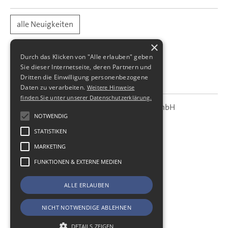
alle Neuigkeiten
×
Durch das Klicken von "Alle erlauben" geben
Sie dieser Internetseite, deren Partnern und
Dritten die Einwilligung personenbezogene
Daten zu verarbeiten.
Weitere Hinweise
finden Sie unter unserer Datenschutzerklärung.
SBS Richter, Trenner & Kollegen GmbH
SBS
Steuerberatungsgesellschaft
NOTWENDIG
STATISTIKEN
Hohe Straße 55
01187
Dresden
MARKETING
Telefon:
+49 (0) 351 - 87 32 60
FUNKTIONEN & EXTERNE MEDIEN
Telefax:
+49 (0) 351 - 87 32 699
E-Mail:
kanzlei@sbsdresden.de
ALLE ERLAUBEN
ESt-Helfer
Start
NICHT NOTWENDIGE ABLEHNEN
Impressum
Datenschutz
DETAILS ZEIGEN