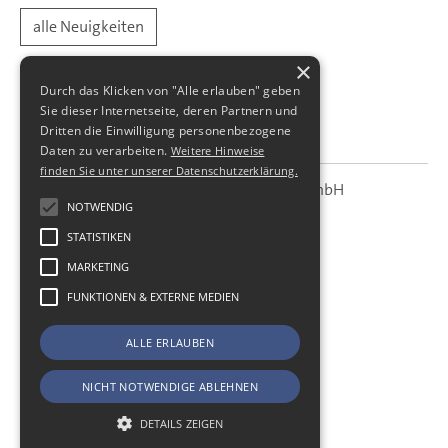
alle Neuigkeiten
×
Durch das Klicken von "Alle erlauben" geben
Sie dieser Internetseite, deren Partnern und
Dritten die Einwilligung personenbezogene
Daten zu verarbeiten.
Weitere Hinweise
finden Sie unter unserer Datenschutzerklärung.
SBS Richter, Trenner & Kollegen GmbH
SBS
Steuerberatungsgesellschaft
NOTWENDIG
STATISTIKEN
Hohe Straße 55
01187
Dresden
MARKETING
Telefon:
+49 (0) 351 - 87 32 60
FUNKTIONEN & EXTERNE MEDIEN
Telefax:
+49 (0) 351 - 87 32 699
E-Mail:
kanzlei@sbsdresden.de
ALLE ERLAUBEN
ESt-Helfer
Start
NICHT NOTWENDIGE ABLEHNEN
Impressum
Datenschutz
DETAILS ZEIGEN
Cookie-Einstellungen