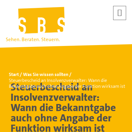
Start
Was Sie wissen sollten
Steuerbescheid an Insolvenzverwalter: Wann die
Steuerbescheid an
Bekanntgabe auch ohne Angabe der Funktion wirksam ist
Insolvenzverwalter:
Wann die Bekanntgabe
auch ohne Angabe der
Funktion wirksam ist