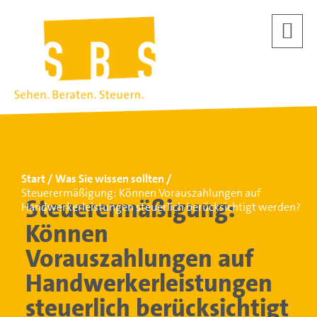
Start
Was Sie wissen sollten
Steuerermäßigung: Können Vorauszahlungen auf
Steuerermäßigung:
Handwerkerleistungen steuerlich berücksichtigt werden?
Können
Vorauszahlungen auf
Handwerkerleistungen
steuerlich berücksichtigt