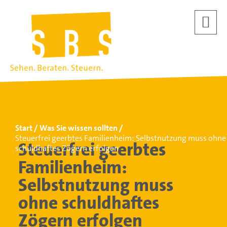
Start
Was Sie wissen sollten
Steuerfrei geerbtes Familienheim: Selbstnutzung muss ohne
Steuerfrei geerbtes
schuldhaftes Zögern erfolgen
Familienheim:
Selbstnutzung muss
ohne schuldhaftes
Zögern erfolgen