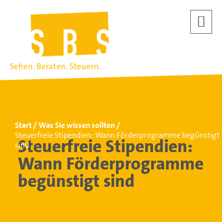
Start
Was Sie wissen sollten
Steuerfreie Stipendien: Wann Förderprogramme begünstigt
Steuerfreie Stipendien:
sind
Wann Förderprogramme
begünstigt sind