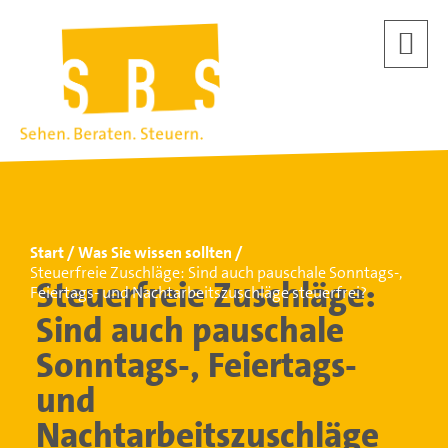
Start
Was Sie wissen sollten
Steuerfreie Zuschläge: Sind auch pauschale Sonntags-,
Steuerfreie Zuschläge:
Feiertags- und Nachtarbeitszuschläge steuerfrei?
Sind auch pauschale
Sonntags-, Feiertags-
und
Nachtarbeitszuschläge