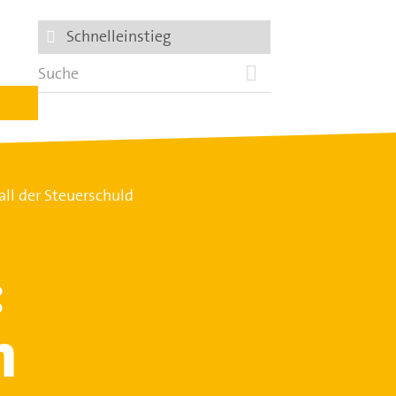
Schnelleinstieg
ll der Steuerschuld
:
n