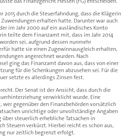
usste das Finanzgericht Hessen (FG) entscheiden.
r 2015 durch die Steuerfahndung, dass die Klägerin
 Zuwendungen erhalten hatte. Darunter war auch
 der im Jahr 2000 auf ein ausländisches Konto
rin teilte dem Finanzamt mit, dass im Jahr 2014
 worden sei, aufgrund dessen nunmehr
rfür hatte sie einen Zugewinnausgleich erhalten,
uwendungen angerechnet wurden. Nach
el ging das Finanzamt davon aus, dass von einer
tzung für die Schenkungen abzusehen sei. Für die
r setzte es allerdings Zinsen fest.
cht. Der Senat ist der Ansicht, dass durch die
euerhinterziehung verwirklicht wurde. Eine
, wer gegenüber den Finanzbehörden vorsätzlich
Tatsachen unrichtige oder unvollständige Angaben
g über steuerlich erhebliche Tatsachen in
h Steuern verkürzt. Hierbei reicht es schon aus,
g nur zeitlich begrenzt erfolgt.