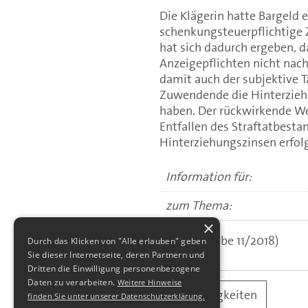
Die Klägerin hatte Bargeld 
schenkungsteuerpflichtige 
hat sich dadurch ergeben, 
Anzeigepflichten nicht nac
damit auch der subjektive Ta
Zuwendende die Hinterzieh
haben. Der rückwirkende We
Entfallen des Straftatbesta
Hinterziehungszinsen erfolg
Information für:
zum Thema:
×
(aus: Ausgabe 11/2018)
Durch das Klicken von "Alle erlauben" geben
Sie dieser Internetseite, deren Partnern und
Dritten die Einwilligung personenbezogene
Daten zu verarbeiten.
Weitere Hinweise
alle Neuigkeiten
finden Sie unter unserer Datenschutzerklärung.