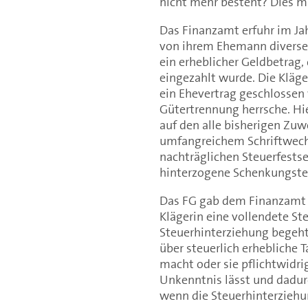
nicht mehr besteht? Dies m
Das Finanzamt erfuhr im Jah
von ihrem Ehemann diverse
ein erheblicher Geldbetrag,
eingezahlt wurde. Die Kläge
ein Ehevertrag geschlossen
Gütertrennung herrsche. Hie
auf den alle bisherigen Z
umfangreichem Schriftwechs
nachträglichen Steuerfestse
hinterzogene Schenkungsteue
Das FG gab dem Finanzamt re
Klägerin eine vollendete St
Steuerhinterziehung begeht
über steuerlich erhebliche 
macht oder sie pflichtwidri
Unkenntnis lässt und dadurc
wenn die Steuerhinterziehun