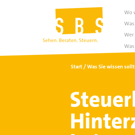
Wo w
Was 
Wer 
Was 
Start
Was Sie wissen soll
Steuer
Hinter