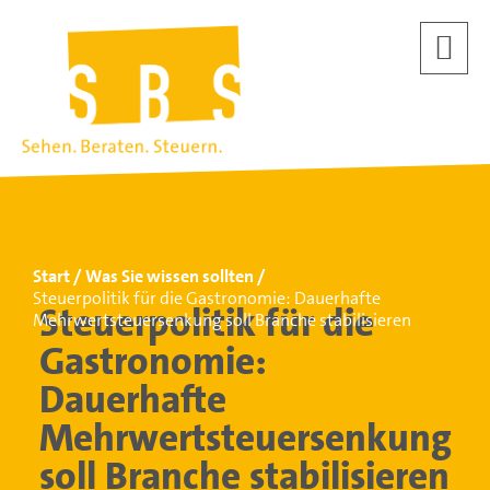
Start
Was Sie wissen sollten
Steuerpolitik für die Gastronomie: Dauerhafte
Steuerpolitik für die
Mehrwertsteuersenkung soll Branche stabilisieren
Gastronomie:
Dauerhafte
Mehrwertsteuersenkung
soll Branche stabilisieren