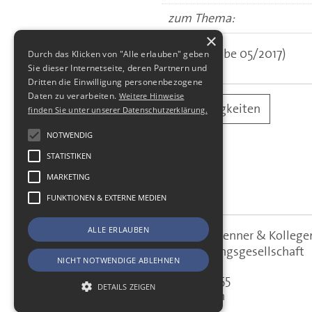
zum Thema:
×
(aus: Ausgabe 05/2017)
Durch das Klicken von "Alle erlauben" geben
Sie dieser Internetseite, deren Partnern und
Dritten die Einwilligung personenbezogene
Daten zu verarbeiten.
Weitere Hinweise
alle Neuigkeiten
finden Sie unter unserer Datenschutzerklärung.
NOTWENDIG
STATISTIKEN
MARKETING
FUNKTIONEN & EXTERNE MEDIEN
ALLE ERLAUBEN
SBS Richter, Trenner & Kolle
SBS
Steuerberatungsgesellschaft
NICHT NOTWENDIGE ABLEHNEN
Hohe Straße 55
DETAILS ZEIGEN
01187
Dresden