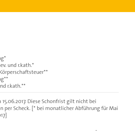
ag*
v. und r.kath.*
örperschaftsteuer**
ag**
nd r.kath.**
15.06.2017. Diese Schonfrist gilt nicht bei
 per Scheck. [* bei monatlicher Abführung für Mai
017]
-