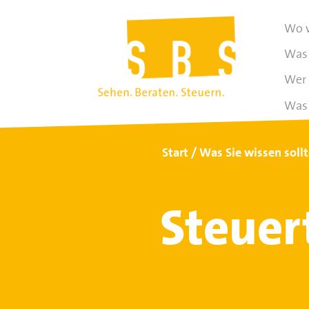
Wo w
Was 
Wer 
Was 
Start
Was Sie wissen soll
Steuer