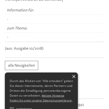
Information für:
-
zum Thema:
-
(aus: Ausgabe 10/2018)
alle Neuigkeiten
×
Durch das Klicken von "Alle erlauben" geben
Sie dieser Internetseite, deren Partnern und
Dritten die Einwilligung personenbezogene
Daten zu verarbeiten.
Weitere Hinweise
finden Sie unter unserer Datenschutzerklärung.
SBS Richter, Trenner & Kollegen GmbH
SBS