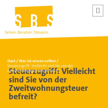
Start
Was Sie wissen sollten
Steuerzugriff: Vielleicht sind Sie von der
Steuerzugriff: Vielleicht
Zweitwohnungsteuer befreit?
sind Sie von der
Zweitwohnungsteuer
befreit?