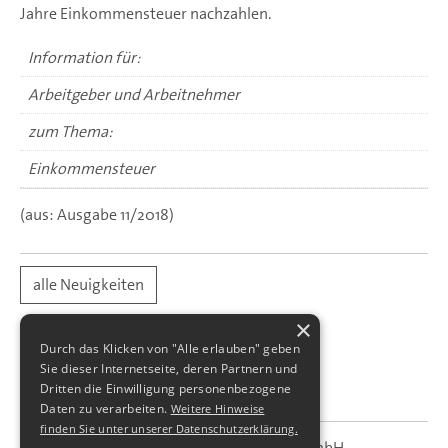
Jahre Einkommensteuer nachzahlen.
Information für:
Arbeitgeber und Arbeitnehmer
zum Thema:
Einkommensteuer
(aus: Ausgabe 11/2018)
alle Neuigkeiten
×
Durch das Klicken von "Alle erlauben" geben
Sie dieser Internetseite, deren Partnern und
Dritten die Einwilligung personenbezogene
Daten zu verarbeiten.
Weitere Hinweise
finden Sie unter unserer Datenschutzerklärung.
SBS Richter, Trenner & Kollegen GmbH