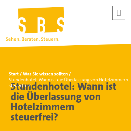
Start
Was Sie wissen sollten
Stundenhotel: Wann ist die Überlassung von Hotelzimmern
Stundenhotel: Wann ist
steuerfrei?
die Überlassung von
Hotelzimmern
steuerfrei?