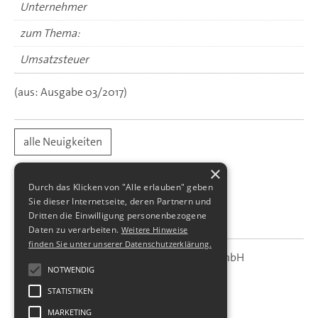
Unternehmer
zum Thema:
Umsatzsteuer
(aus: Ausgabe 03/2017)
alle Neuigkeiten
×
Durch das Klicken von "Alle erlauben" geben
Sie dieser Internetseite, deren Partnern und
Dritten die Einwilligung personenbezogene
Daten zu verarbeiten.
Weitere Hinweise
finden Sie unter unserer Datenschutzerklärung.
SBS Richter, Trenner & Kollegen GmbH
SBS
Steuerberatungsgesellschaft
NOTWENDIG
STATISTIKEN
Hohe Straße 55
01187
Dresden
MARKETING