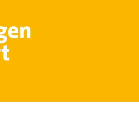
gen
t