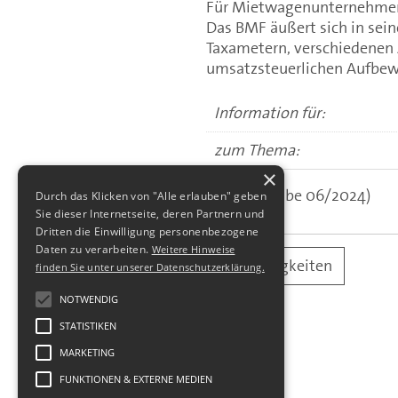
Für Mietwagenunternehmen 
Das BMF äußert sich in sei
Taxametern, verschiedenen 
umsatzsteuerlichen Aufbewa
Information für:
zum Thema:
×
(aus: Ausgabe 06/2024)
Durch das Klicken von "Alle erlauben" geben
Sie dieser Internetseite, deren Partnern und
Dritten die Einwilligung personenbezogene
Daten zu verarbeiten.
Weitere Hinweise
alle Neuigkeiten
finden Sie unter unserer Datenschutzerklärung.
NOTWENDIG
STATISTIKEN
MARKETING
FUNKTIONEN & EXTERNE MEDIEN