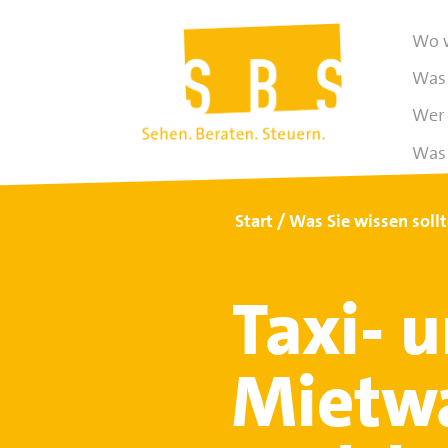
Wo w
Was 
Wer 
Was 
Start
Was Sie wissen soll
Taxi- 
Mietw