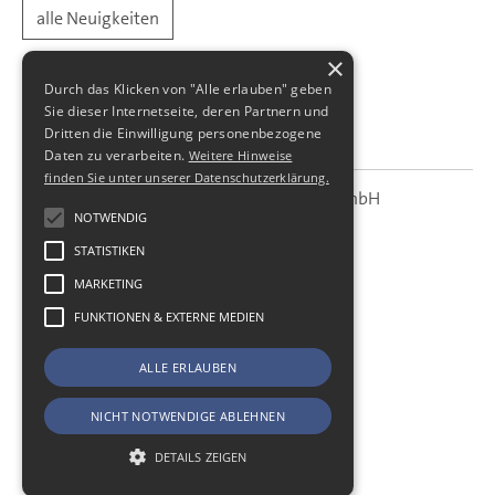
alle Neuigkeiten
×
Durch das Klicken von "Alle erlauben" geben
Sie dieser Internetseite, deren Partnern und
Dritten die Einwilligung personenbezogene
Daten zu verarbeiten.
Weitere Hinweise
finden Sie unter unserer Datenschutzerklärung.
SBS Richter, Trenner & Kollegen GmbH
SBS
Steuerberatungsgesellschaft
NOTWENDIG
STATISTIKEN
Hohe Straße 55
01187
Dresden
MARKETING
Telefon:
+49 (0) 351 - 87 32 60
FUNKTIONEN & EXTERNE MEDIEN
Telefax:
+49 (0) 351 - 87 32 699
E-Mail:
kanzlei@sbsdresden.de
ALLE ERLAUBEN
ESt-Helfer
Start
NICHT NOTWENDIGE ABLEHNEN
Impressum
Datenschutz
DETAILS ZEIGEN
Cookie-Einstellungen