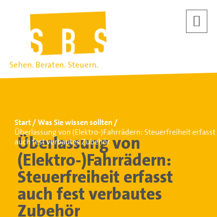
Start
Was Sie wissen sollten
Überlassung von (Elektro-)Fahrrädern: Steuerfreiheit erfasst
Überlassung von
auch fest verbautes Zubehör
(Elektro-)Fahrrädern:
Steuerfreiheit erfasst
auch fest verbautes
Zubehör