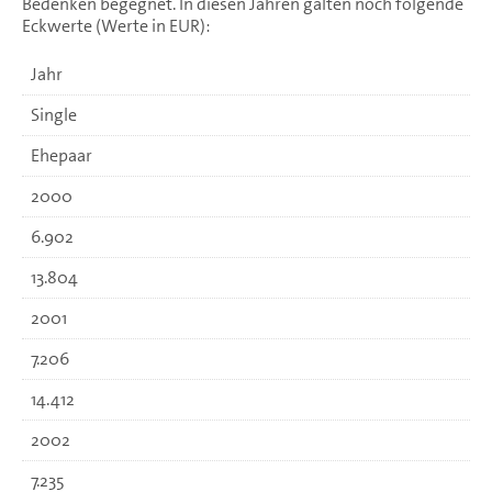
Bedenken begegnet. In diesen Jahren galten noch folgende
Eckwerte (Werte in EUR):
Jahr
Single
Ehepaar
2000
6.902
13.804
2001
7.206
14.412
2002
7.235