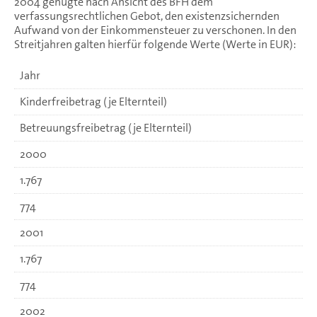
2004 genügte nach Ansicht des BFH dem
verfassungsrechtlichen Gebot, den existenzsichernden
Aufwand von der Einkommensteuer zu verschonen. In den
Streitjahren galten hierfür folgende Werte (Werte in EUR):
Jahr
Kinderfreibetrag (je Elternteil)
Betreuungsfreibetrag (je Elternteil)
2000
1.767
774
2001
1.767
774
2002