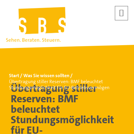
Start
Was Sie wissen sollten
Übertragung stiller Reserven: BMF beleuchtet
Übertragung stiller
Stundungsmöglichkeit für EU-Betriebsvermögen
Reserven: BMF
beleuchtet
Stundungsmöglichkeit
für EU-