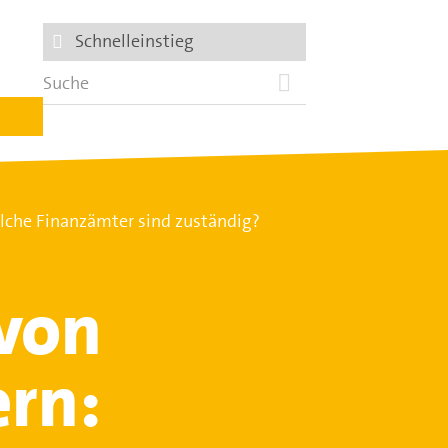
Schnelleinstieg
che Finanzämter sind zuständig?
von
rn: