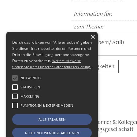
Information für:
zum Thema:
×
(aus: Ausgabe 11/2018)
Durch das Klicken von "Alle erlauben" geben
Sie dieser Internetseite, deren Partnern und
Dritten die Einwilligung personenbezogene
Daten zu verarbeiten.
Weitere Hinweise
alle Neuigkeiten
finden Sie unter unserer Datenschutzerklärung.
NOTWENDIG
STATISTIKEN
MARKETING
FUNKTIONEN & EXTERNE MEDIEN
ALLE ERLAUBEN
SBS Richter, Trenner & Kolle
SBS
Steuerberatungsgesellschaft
NICHT NOTWENDIGE ABLEHNEN