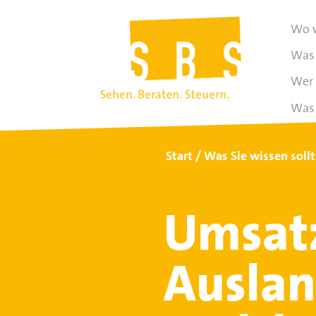
Wo w
Was 
Wer 
Was 
Start
Was Sie wissen soll
Umsat
Ausla