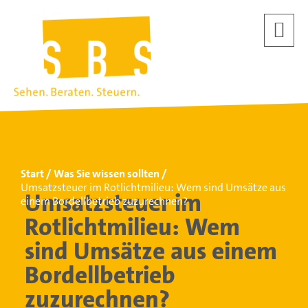
Start
Was Sie wissen sollten
Umsatzsteuer im Rotlichtmilieu: Wem sind Umsätze aus
Umsatzsteuer im
einem Bordellbetrieb zuzurechnen?
Rotlichtmilieu: Wem
sind Umsätze aus einem
Bordellbetrieb
zuzurechnen?