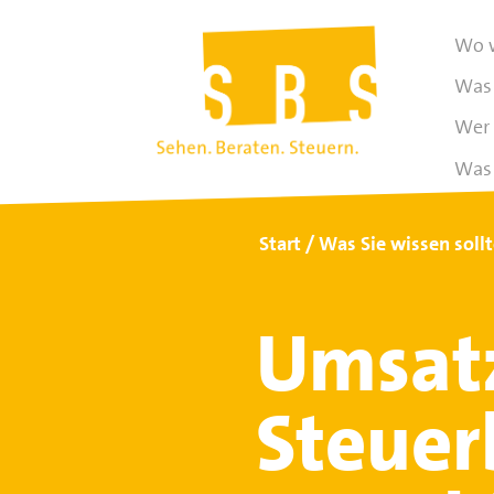
Wo w
Was 
Wer 
Was 
Start
Was Sie wissen soll
Umsatz
Steuer