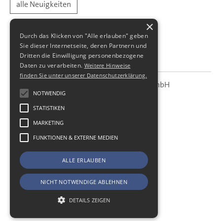
alle Neuigkeiten
×
Durch das Klicken von "Alle erlauben" geben
Sie dieser Internetseite, deren Partnern und
Dritten die Einwilligung personenbezogene
Daten zu verarbeiten.
Weitere Hinweise
finden Sie unter unserer Datenschutzerklärung.
SBS Richter, Trenner & Kollegen GmbH
SBS
Steuerberatungsgesellschaft
NOTWENDIG
STATISTIKEN
Hohe Straße 55
01187
Dresden
MARKETING
Telefon:
+49 (0) 351 - 87 32 60
FUNKTIONEN & EXTERNE MEDIEN
Telefax:
+49 (0) 351 - 87 32 699
E-Mail:
kanzlei@sbsdresden.de
ALLE ERLAUBEN
ESt-Helfer
Start
NICHT NOTWENDIGE ABLEHNEN
Impressum
Datenschutz
DETAILS ZEIGEN
Cookie-Einstellungen