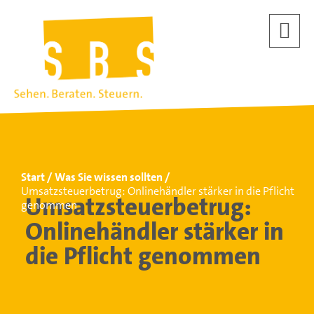
Start
Was Sie wissen sollten
Umsatzsteuerbetrug: Onlinehändler stärker in die Pflicht
Umsatzsteuerbetrug:
genommen
Onlinehändler stärker in
die Pflicht genommen