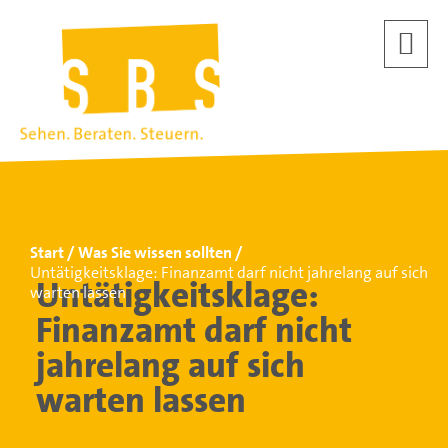
Start
Was Sie wissen sollten
Untätigkeitsklage: Finanzamt darf nicht jahrelang auf sich
Untätigkeitsklage:
warten lassen
Finanzamt darf nicht
jahrelang auf sich
warten lassen