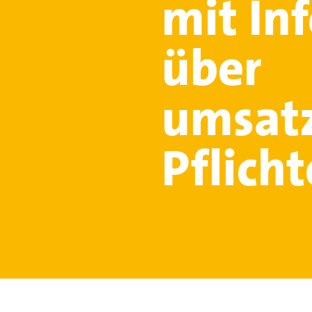
mit In
über
umsatz
Pflich