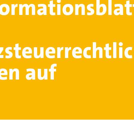
formationsblat
steuerrechtli
ten auf