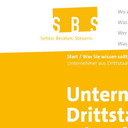
Wo w
Was 
Wer 
Was 
Start
Was Sie wissen soll
Unternehmer aus Drittstaat
Unter
Dritts