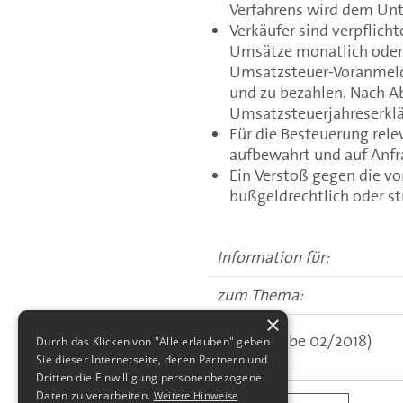
Verfahrens wird dem Un
Verkäufer sind verpflich
Umsätze monatlich oder 
Umsatzsteuer-Voranmeldu
und zu bezahlen. Nach A
Umsatzsteuerjahreserklä
Für die Besteuerung re
aufbewahrt und auf Anfr
Ein Verstoß gegen die v
bußgeldrechtlich oder st
Information für:
zum Thema:
×
(aus: Ausgabe 02/2018)
Durch das Klicken von "Alle erlauben" geben
Sie dieser Internetseite, deren Partnern und
Dritten die Einwilligung personenbezogene
Daten zu verarbeiten.
Weitere Hinweise