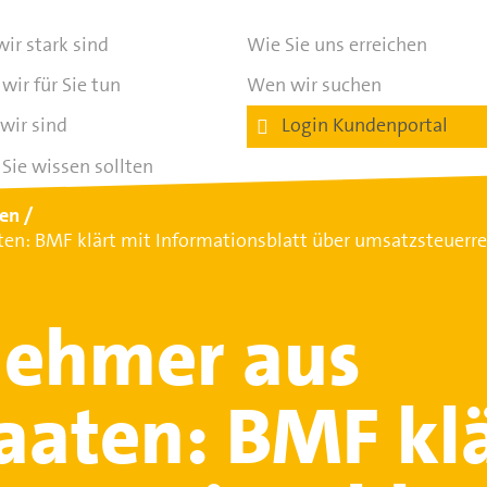
ir stark sind
Wie Sie uns erreichen
wir für Sie tun
Wen wir suchen
wir sind
Login Kundenportal
Sie wissen sollten
ten
en: BMF klärt mit Informationsblatt über umsatzsteuerrec
nehmer aus
taaten: BMF kl