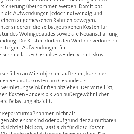
 Versicherung übernommen werden. Damit das
en die Aufwendungen jedoch notwendig und
h in einem angemessenen Rahmen bewegen.
nter anderem die selbstgetragenen Kosten für
ratur des Wohngebäudes sowie die Neuanschaffung
eidung. Die Kosten dürfen den Wert der verlorenen
ersteigen. Aufwendungen für
 Schmuck oder Gemälde werden vom Fiskus
.
schäden an Mietobjekten auftreten, kann der
enen Reparaturkosten am Gebäude als
Vermietungseinkünften abziehen. Der Vorteil ist,
sen Kosten - anders als von außergewöhnlichen
are Belastung abzieht.
r Reparaturmaßnahmen nicht als
gen abziehbar sind oder aufgrund der zumutbaren
ksichtigt bleiben, lässt sich für diese Kosten
 für Handwerkerleistungen beanspruchen. Das