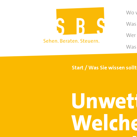
Wo w
Was 
Wer 
Was 
Start
Was Sie wissen soll
Unwet
Welche