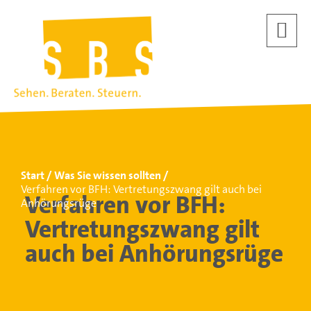
Start
Was Sie wissen sollten
Verfahren vor BFH: Vertretungszwang gilt auch bei
Verfahren vor BFH:
Anhörungsrüge
Vertretungszwang gilt
auch bei Anhörungsrüge