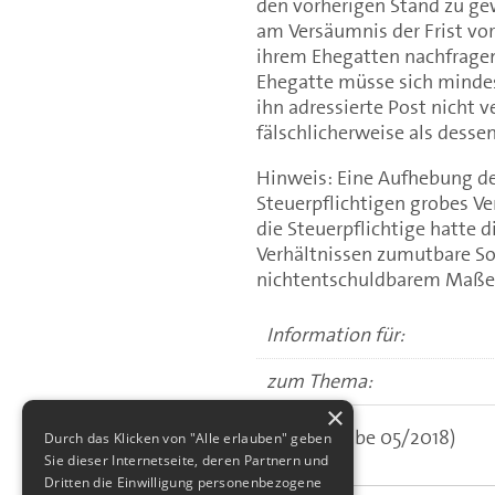
den vorherigen Stand zu gew
am Versäumnis der Frist vo
ihrem Ehegatten nachfragen 
Ehegatte müsse sich mindes
ihn adressierte Post nicht 
fälschlicherweise als desse
Hinweis: Eine Aufhebung de
Steuerpflichtigen grobes Ver
die Steuerpflichtige hatte 
Verhältnissen zumutbare S
nichtentschuldbarem Maße 
Information für:
zum Thema:
×
(aus: Ausgabe 05/2018)
Durch das Klicken von "Alle erlauben" geben
Sie dieser Internetseite, deren Partnern und
Dritten die Einwilligung personenbezogene