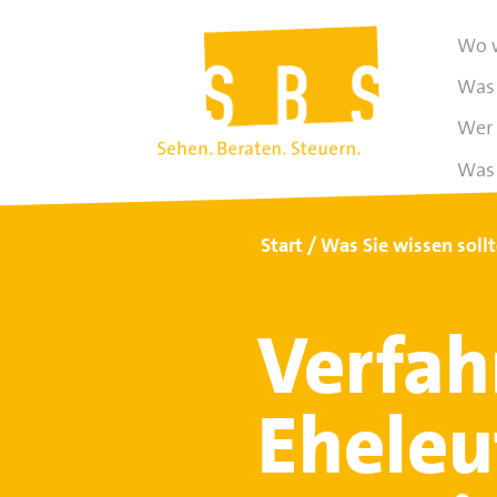
Wo w
Was 
Wer 
Was 
Start
Was Sie wissen soll
Verfah
Eheleu