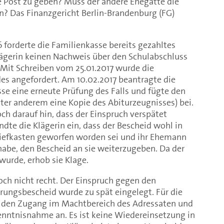
 Post zu geben? Muss der andere Ehegatte die
? Das Finanzgericht Berlin-Brandenburg (FG)
 forderte die Familienkasse bereits gezahltes
lägerin keinen Nachweis über den Schulabschluss
 Mit Schreiben vom 25.01.2017 wurde die
es angefordert. Am 10.02.2017 beantragte die
sse eine erneute Prüfung des Falls und fügte den
ter anderem eine Kopie des Abiturzeugnisses) bei.
ch darauf hin, dass der Einspruch verspätet
dte die Klägerin ein, dass der Bescheid wohl in
riefkasten geworfen worden sei und ihr Ehemann
abe, den Bescheid an sie weiterzugeben. Da der
wurde, erhob sie Klage.
och nicht recht. Der Einspruch gegen den
ungsbescheid wurde zu spät eingelegt. Für die
den Zugang im Machtbereich des Adressaten und
Kenntnisnahme an. Es ist keine Wiedereinsetzung in