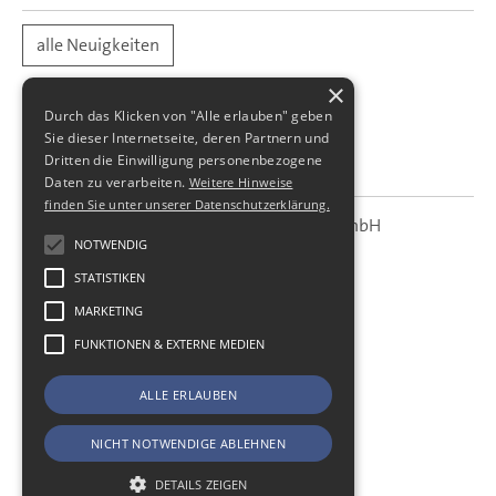
alle Neuigkeiten
×
Durch das Klicken von "Alle erlauben" geben
Sie dieser Internetseite, deren Partnern und
Dritten die Einwilligung personenbezogene
Daten zu verarbeiten.
Weitere Hinweise
finden Sie unter unserer Datenschutzerklärung.
SBS Richter, Trenner & Kollegen GmbH
SBS
Steuerberatungsgesellschaft
NOTWENDIG
STATISTIKEN
Hohe Straße 55
01187
Dresden
MARKETING
Telefon:
+49 (0) 351 - 87 32 60
FUNKTIONEN & EXTERNE MEDIEN
Telefax:
+49 (0) 351 - 87 32 699
E-Mail:
kanzlei@sbsdresden.de
ALLE ERLAUBEN
ESt-Helfer
Start
NICHT NOTWENDIGE ABLEHNEN
Impressum
Datenschutz
DETAILS ZEIGEN